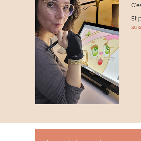
C’e
Et 
suis